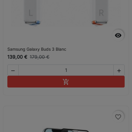

Samsung Galaxy Buds 3 Blanc
139,00 €
179,00 €


Ajouter au panier

favorite_border