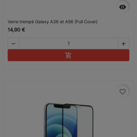

Verre trempé Galaxy A36 et A56 (Full Cover)
14,90 €


Ajouter au panier

favorite_border