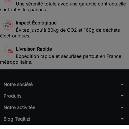
Une sérénité totale avec une garantie contractuelle
sur toutes les pannes.
Impact Écologique
Évitez jusqu'à 80kg de CO2 et 160g de déchets
électroniques.
Livraison Rapide
Expédition rapide et sécurisée partout en France
métropolitaine.
arrow_drop_down
Notre société
arrow_drop_down
Produits
arrow_drop_down
Notre activitée
arrow_drop_down
Blog Teqitizi