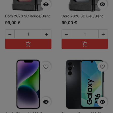


Doro 2820 SC Rouge/Blanc
Doro 2820 SC Bleu/Blanc
99,00 €
99,00 €




Ajouter au panier
Ajouter au pa


favorite_border
favorite_border

