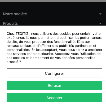
arrow_drop_down
Notre société
arrow_drop_down
Produits
arrow_drop_down
Notre activitée
Chez TEQITIZI, nous utilisons des cookies pour enrichir votre
expérience. Ils nous permettent d'optimiser les performances
du site, de vous proposer des fonctionnalités liées aux
arrow_drop_down
Blog Teqitizi
réseaux sociaux et d'afficher des publicités pertinentes et
personnalisées. En les acceptant, vous nous aidez à améliorer
arrow_drop_down
Nos Conseils
nos services en toute sécurité. Acceptez-vous l'utilisation de
ces cookies et le traitement de vos données personnelles
arrow_drop_down
Votre compte
associé ?
arrow_drop_down
Informations
Configurer
© 2026 - Logiciel e-commerce par TEQITIZI
Refuser
Accepter