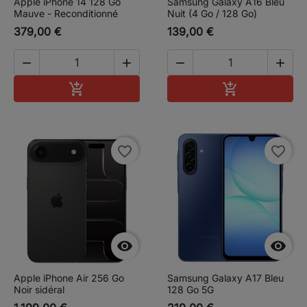
Apple iPhone 14 128 Go
Samsung Galaxy A16 Bleu
Mauve - Reconditionné
Nuit (4 Go / 128 Go)
379,00 €
139,00 €




Ajouter au panier
Ajouter au pa


favorite_border
favorite_border


Apple iPhone Air 256 Go
Samsung Galaxy A17 Bleu
Noir sidéral
128 Go 5G