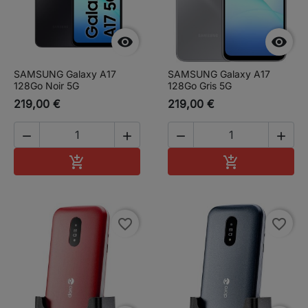


SAMSUNG Galaxy A17
SAMSUNG Galaxy A17
128Go Noir 5G
128Go Gris 5G
219,00 €
219,00 €




Ajouter au panier
Ajouter au pa


favorite_border
favorite_border