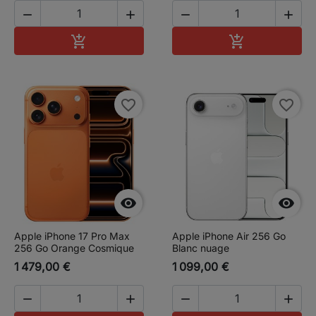




Ajouter au panier
Ajouter au pa


favorite_border
favorite_border


Apple iPhone 17 Pro Max
Apple iPhone Air 256 Go
256 Go Orange Cosmique
Blanc nuage
1 479,00 €
1 099,00 €



