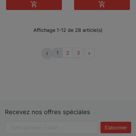
Ajouter au panier
Ajouter au pa


Affichage 1-12 de 28 article(s)
1
2
3


Recevez nos offres spéciales