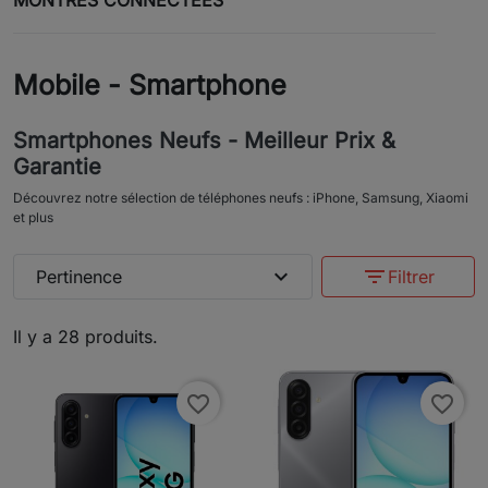
MONTRES CONNECTÉES
Mobile - Smartphone
Smartphones Neufs - Meilleur Prix &
Garantie
Découvrez notre sélection de téléphones neufs : iPhone, Samsung, Xiaomi
et plus
expand_more
filter_list
Pertinence
Filtrer
Il y a 28 produits.
favorite_border
favorite_border