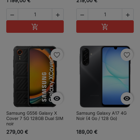
1 199,00 €
219,00 €




Ajouter au panier
Ajouter au pa


favorite_border
favorite_border


Samsung G556 Galaxy X
Samsung Galaxy A17 4G
Cover 7 5G 128GB Dual SIM
Noir (4 Go / 128 Go)
noir
279,00 €
189,00 €