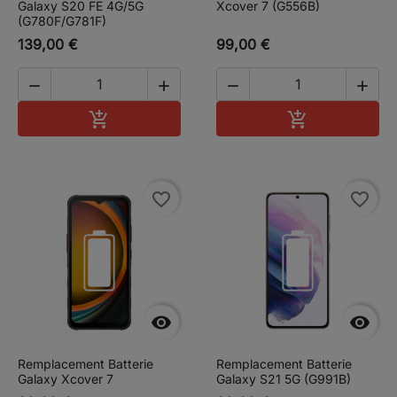
Galaxy S20 FE 4G/5G
Xcover 7 (G556B)
(G780F/G781F)
139,00 €
99,00 €




Ajouter au panier
Ajouter au pa


favorite_border
favorite_border


Remplacement Batterie
Remplacement Batterie
Galaxy Xcover 7
Galaxy S21 5G (G991B)