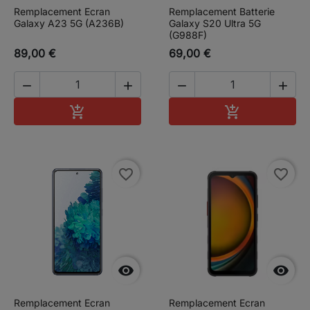
Remplacement Ecran
Remplacement Batterie
Galaxy A23 5G (A236B)
Galaxy S20 Ultra 5G
(G988F)
89,00 €
69,00 €




Ajouter au panier
Ajouter au pa


favorite_border
favorite_border


Remplacement Ecran
Remplacement Ecran