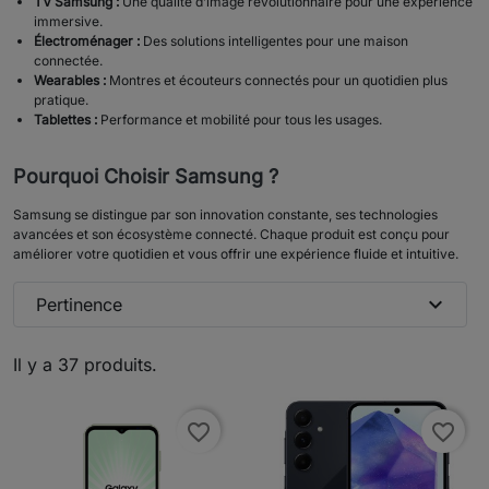
TV Samsung :
Une qualité d’image révolutionnaire pour une expérience
immersive.
Électroménager :
Des solutions intelligentes pour une maison
connectée.
Wearables :
Montres et écouteurs connectés pour un quotidien plus
pratique.
Tablettes :
Performance et mobilité pour tous les usages.
Pourquoi Choisir Samsung ?
Samsung se distingue par son innovation constante, ses technologies
avancées et son écosystème connecté. Chaque produit est conçu pour
améliorer votre quotidien et vous offrir une expérience fluide et intuitive.
expand_more
Pertinence
Il y a 37 produits.
favorite_border
favorite_border