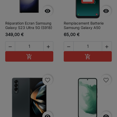


Réparation Ecran Samsung
Remplacement Batterie
Galaxy S23 Ultra 5G (S918)
Samsung Galaxy A50
349,00 €
65,00 €




Ajouter au panier
Ajouter au pa


favorite_border
favorite_border

