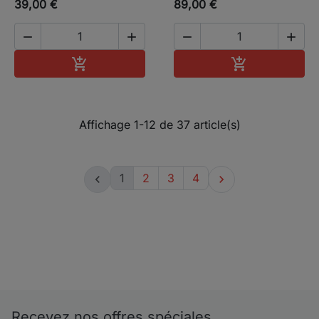
39,00 €
89,00 €




Ajouter au panier
Ajouter au pa


Affichage 1-12 de 37 article(s)
1
2
3
4


Recevez nos offres spéciales