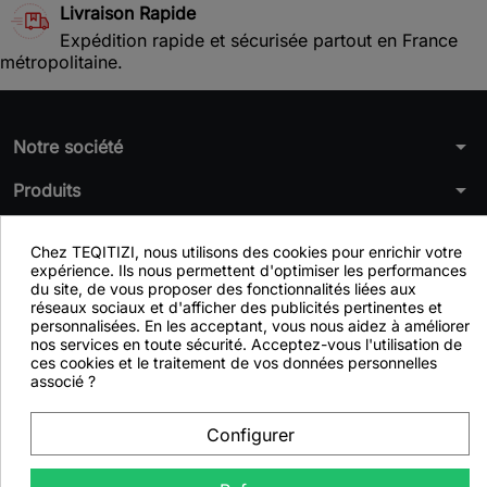
Livraison Rapide
Expédition rapide et sécurisée partout en France
métropolitaine.
arrow_drop_down
Notre société
arrow_drop_down
Produits
arrow_drop_down
Notre activitée
Chez TEQITIZI, nous utilisons des cookies pour enrichir votre
expérience. Ils nous permettent d'optimiser les performances
arrow_drop_down
Blog Teqitizi
du site, de vous proposer des fonctionnalités liées aux
réseaux sociaux et d'afficher des publicités pertinentes et
arrow_drop_down
Nos Conseils
personnalisées. En les acceptant, vous nous aidez à améliorer
nos services en toute sécurité. Acceptez-vous l'utilisation de
arrow_drop_down
ces cookies et le traitement de vos données personnelles
Votre compte
associé ?
arrow_drop_down
Informations
Configurer
© 2026 - Logiciel e-commerce par TEQITIZI