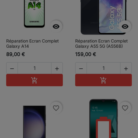


Réparation Ecran Complet
Réparation Ecran Complet
Galaxy A14
Galaxy A55 5G (A556B)
89,00 €
159,00 €




Ajouter au panier
Ajouter au pa


favorite_border
favorite_border