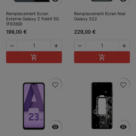
Remplacement Ecran
Remplacement Ecran Noir
Externe Galaxy Z Fold4 5G
Galaxy S22
(F936B)
199,00 €
229,00 €




Ajouter au panier
Ajouter au pa


favorite_border
favorite_border

